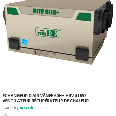
R
E
M
I
S
S
I
O
N
C
O
N
T
A
C
T
ÉCHANGEUR D’AIR VÄNEE 60H+ HRV 41652 –
VENTILATEUR RÉCUPÉRATEUR DE CHALEUR
Availability:
In Stock
Sku: