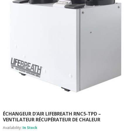
R
E
M
I
S
S
I
O
N
C
O
N
T
A
C
T
ÉCHANGEUR D’AIR LIFEBREATH RNC5-TPD –
VENTILATEUR RÉCUPÉRATEUR DE CHALEUR
Availability:
In Stock