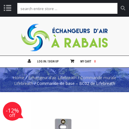
A
C
C
U
E
I
L
LOG IN / SIGN UP
MY CART
0
P
R
Home
/
Échangeur d’air Lifebreath
/
Commande murale
O
D
Lifebreath
/ Commande de base – BC02 de Lifebreath
U
I
T
S
-12%
off
N
O
T