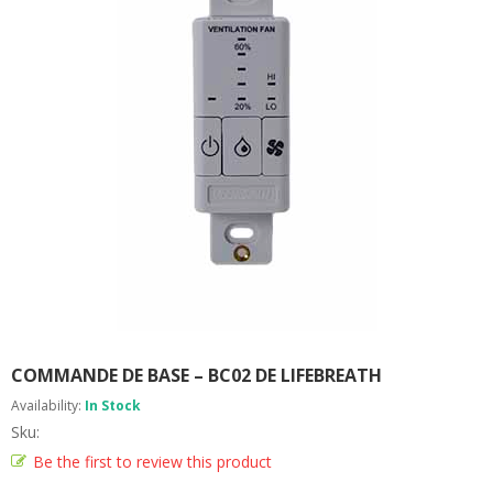
R
E
M
I
S
S
I
O
N
C
O
N
T
A
C
T
COMMANDE DE BASE – BC02 DE LIFEBREATH
Availability:
In Stock
Sku:
Be the first to review this product